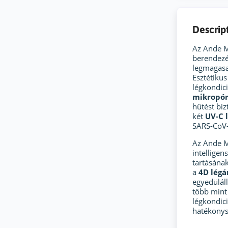
Descrip
Az Ande M
berendezés
legmagas
Esztétikus
légkondic
mikropór
hűtést biz
két
UV-C 
SARS-CoV-2
Az Ande 
intelligen
tartásának
a
4D légá
egyedüláll
több mint 
légkondici
hatékonys