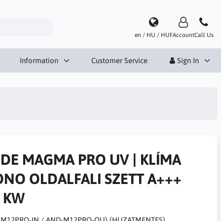
en / HU / HUF
Account
Call Us
Information
Customer Service
Sign In
DE MAGMA PRO UV | KLÍMA
NO OLDALFALI SZETT A+++
5 KW
-M12PRO-IN / AND-M12PRO-OU) (HUZATMENTES)