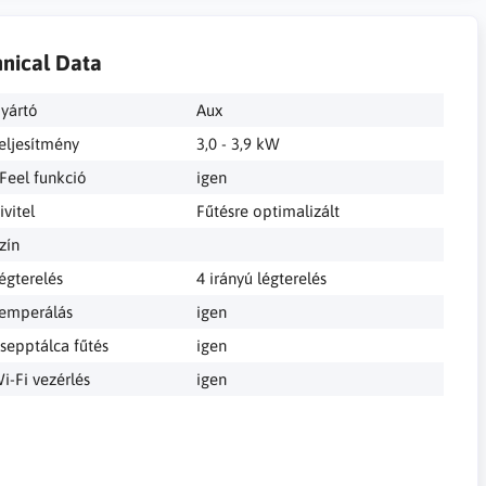
nical Data
yártó
Aux
eljesítmény
3,0 - 3,9 kW
 Feel funkció
igen
ivitel
Fűtésre optimalizált
zín
égterelés
4 irányú légterelés
emperálás
igen
sepptálca fűtés
igen
i-Fi vezérlés
igen