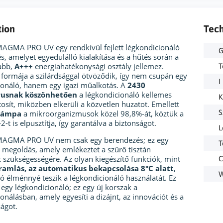
tion
Tech
AGMA PRO UV egy rendkívül fejlett légkondicionáló
G
, amelyet egyedülálló kialakítása és a hűtés során a
abb,
A+++
energiahatékonysági osztály jellemez.
T
 formája a szilárdsággal ötvöződik, így nem csupán egy
I
ionáló, hanem egy igazi műalkotás. A
2430
usnak köszönhetően
a légkondicionáló kellemes
K
tosít, miközben elkerüli a közvetlen huzatot. Emellett
S
lámpa
a mikroorganizmusok közel 98,8%-át, köztük a
-t is elpusztítja, így garantálva a biztonságot.
L
MAGMA PRO UV nem csak egy berendezés; ez egy
T
s megoldás, amely emlékeztet a szűrő tisztán
 szükségességére. Az olyan kiegészítő funkciók, mint
C
ramlás, az automatikus bekapcsolása 8°C alatt
,
W
ó élménnyé teszik a légkondicionáló használatát. Ez
egy légkondicionáló; ez egy új korszak a
onálásban, amely egyesíti a dizájnt, az innovációt és a
ágot.