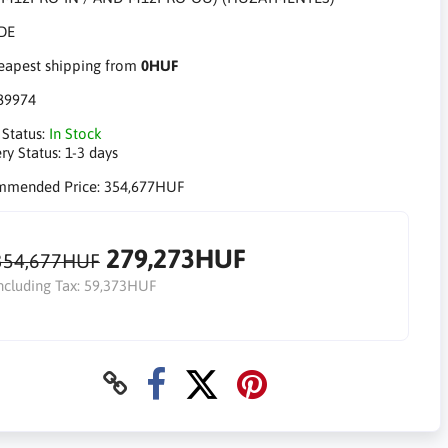
apest shipping from
0HUF
89974
 Status:
In Stock
ry Status:
1-3 days
mmended Price:
354,677HUF
279,273HUF
354,677HUF
ncluding Tax:
59,373HUF