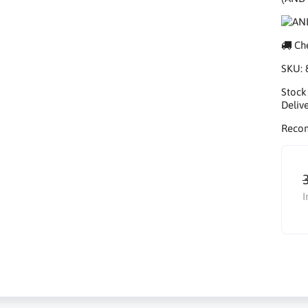
Che
SKU:
Stock
Delive
Reco
I