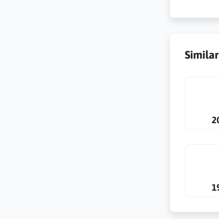
Simila
2
1