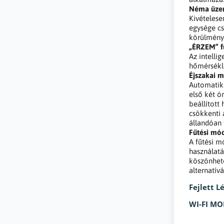
Néma üz
Kivételes
egysége c
körülménye
„ÉRZEM” f
Az intelli
hőmérsékle
Éjszakai 
Automatik
első két ó
beállítot
csökkenti 
állandóan 
Fűtési mó
A fűtési m
használatá
köszönhető
alternatív
Fejlett L
WI-FI M