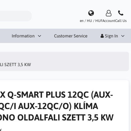
en / HU / HUF
Account
Call Us
Information
Customer Service
Sign In
I SZETT 3,5 KW
X Q-SMART PLUS 12QC (AUX-
QC/I AUX-12QC/O) KLÍMA
NO OLDALFALI SZETT 3,5 KW