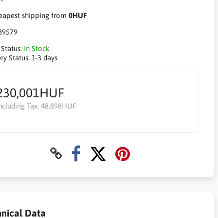
apest shipping from
0HUF
89579
 Status:
In Stock
ry Status:
1-3 days
230,001HUF
ncluding Tax:
48,898HUF
nical Data