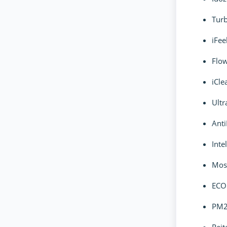
Tur
iFee
Flow
iCle
Ult
Ant
Inte
Mosh
ECO
PM2.
Rejt