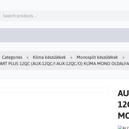
Categories
Klíma készülékek
Monosplit készülékek
ART PLUS 12QC (AUX-12QC/I AUX-12QC/O) KLÍMA MONO OLDALFAL
AU
12
MO