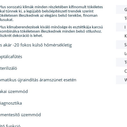
lus sorozatú klímák minden részletében kifinomult tökéletes
G
kal tűnnek ki, a legújabb belsőépítészeti trendek szerint
 tökéletesen illeszkednek az elegáns belső terekbe, finoman
T
ílusukat.
I
lus klímaberendezések kiváló minősége és esztétikája karcsú
kombinálva tökéletesen illeszkednek minden belső stílushoz.
K
iszkrét dekoráció is lehet.
s akár -20 fokos külső hőmérsékletig
S
L
ptálcafűtés
T
terilizáló
C
matikus újraindítás áramszünet esetén
W
zakai üzemmód
iagnosztika
amentesítő üzemmód
ítő funkció