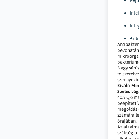
Inte
Inte
Anti
Antibakter
bevonatán
mikroorga
baktériumo
Nagy sűrűs
felszerelv
szennyeződ
Kiváló Mi
Széles Lé
40A Q-Smar
beépített 
megoldás 
számára le
órájában.
Az alkalma
szükség to
alkalmazás