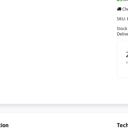
Che
SKU:
Stock
Delive
I
tion
Tech