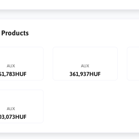
r Products
AUX
AUX
61,783HUF
361,937HUF
AUX
03,073HUF