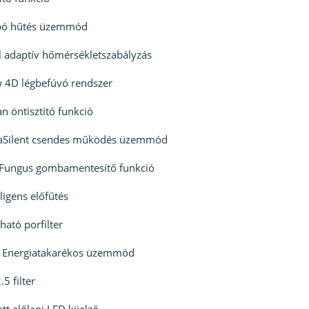
bó hűtés üzemmód
l adaptív hőmérsékletszabályzás
 4D légbefúvó rendszer
an öntisztító funkció
raSilent csendes működés üzemmód
iFungus gombamentesítő funkció
lligens előfűtés
ató porfilter
 Energiatakarékos üzemmód
5 filter
ett előlapi LED kijelző