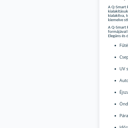
A Q-Smart P
kialakításuk
kialakítva,
kiemelve st
A Q-Smart P
formájával 
Elegáns és d
Fűté
Csep
UV s
Auto
Éjs
Önd
Pár
Időz