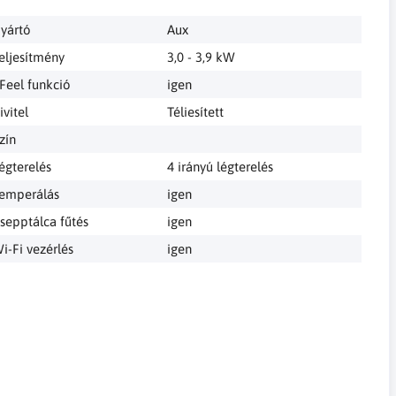
yártó
Aux
eljesítmény
3,0 - 3,9 kW
 Feel funkció
igen
ivitel
Téliesített
zín
égterelés
4 irányú légterelés
emperálás
igen
sepptálca fűtés
igen
i-Fi vezérlés
igen