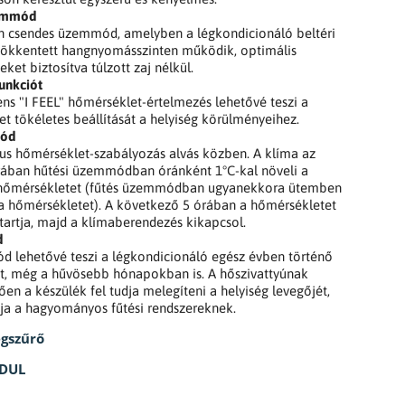
emmód
en csendes üzemmód, amelyben a légkondicionáló beltéri
sökkentett hangnyomásszinten működik, optimális
ket biztosítva túlzott zaj nélkül.
unkciót
gens "I FEEL" hőmérséklet-értelmezés lehetővé teszi a
t tökéletes beállítását a helyiség körülményeihez.
mód
us hőmérséklet-szabályozás alvás közben. A klíma az
rában hűtési üzemmódban óránként 1°C-kal növeli a
t hőmérsékletet (fűtés üzemmódban ugyanekkora ütemben
a hőmérsékletet). A következő 5 órában a hőmérsékletet
tartja, majd a klímaberendezés kikapcsol.
d
ód lehetővé teszi a légkondicionáló egész évben történő
t, még a hűvösebb hónapokban is. A hőszivattyúnak
en a készülék fel tudja melegíteni a helyiség levegőjét,
ája a hagyományos fűtési rendszereknek.
égszűrő
ODUL