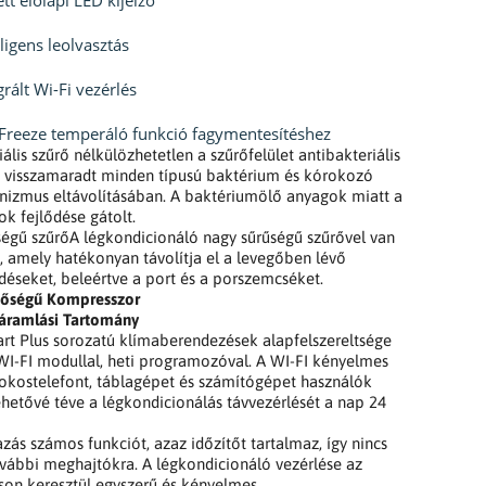
lligens leolvasztás
grált Wi-Fi vezérlés
Freeze temperáló funkció fagymentesítéshez
iális szűrő nélkülözhetetlen a szűrőfelület antibakteriális
 visszamaradt minden típusú baktérium és kórokozó
nizmus eltávolításában. A baktériumölő anyagok miatt a
k fejlődése gátolt.
égű szűrőA légkondicionáló nagy sűrűségű szűrővel van
e, amely hatékonyan távolítja el a levegőben lévő
éseket, beleértve a port és a porszemcséket.
nőségű Kompresszor
gáramlási Tartomány
t Plus sorozatú klímaberendezések alapfelszereltsége
WI-FI modullal, heti programozóval. A WI-FI kényelmes
okostelefont, táblagépet és számítógépet használók
hetővé téve a légkondicionálás távvezérlését a nap 24
zás számos funkciót, azaz időzítőt tartalmaz, így nincs
vábbi meghajtókra. A légkondicionáló vezérlése az
on keresztül egyszerű és kényelmes.