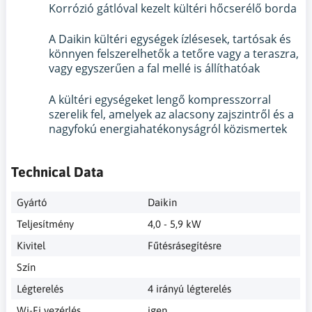
Korrózió gátlóval kezelt kültéri hőcserélő borda
A Daikin kültéri egységek ízlésesek, tartósak és
könnyen felszerelhetők a tetőre vagy a teraszra,
vagy egyszerűen a fal mellé is állíthatóak
A kültéri egységeket lengő kompresszorral
szerelik fel, amelyek az alacsony zajszintről és a
nagyfokú energiahatékonyságról közismertek
Technical Data
Gyártó
Daikin
Teljesítmény
4,0 - 5,9 kW
Kivitel
Fűtésrásegítésre
Szín
Légterelés
4 irányú légterelés
Wi-Fi vezérlés
igen