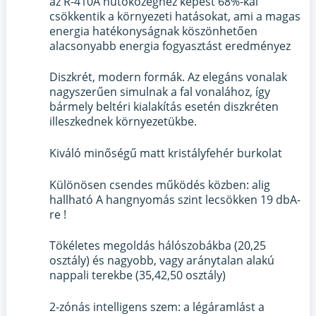
az R-410A hűtőközeghez képest 68%-kal
csökkentik a környezeti hatásokat, ami a magas
energia hatékonyságnak köszönhetően
alacsonyabb energia fogyasztást eredményez
Diszkrét, modern formák. Az elegáns vonalak
nagyszerűen simulnak a fal vonalához, így
bármely beltéri kialakítás esetén diszkréten
illeszkednek környezetükbe.
Kiváló minőségű matt kristályfehér burkolat
Különösen csendes működés közben: alig
hallható A hangnyomás szint lecsökken 19 dbA-
re !
Tökéletes megoldás hálószobákba (20,25
osztály) és nagyobb, vagy aránytalan alakú
nappali terekbe (35,42,50 osztály)
2-zónás intelligens szem: a légáramlást a