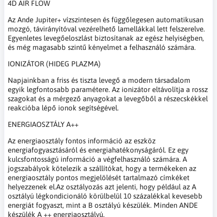
4D AIR FLOW
Az Ande Jupiter+ vízszintesen és függőlegesen automatikusan
mozgó, távirányítóval vezérelhető lamellákkal lett felszerelve.
Egyenletes levegőeloszlást biztosítanak az egész helyiségben,
és még magasabb szintű kényelmet a felhasználó számára.
IONIZÁTOR (HIDEG PLAZMA)
Napjainkban a friss és tiszta levegő a modern társadalom
egyik legfontosabb paramétere. Az ionizátor eltávolítja a rossz
szagokat és a mérgező anyagokat a levegőből a részecskékkel
reakcióba lépő ionok segítségével.
ENERGIAOSZTÁLY A++
Az energiaosztály fontos információ az eszköz
energiafogyasztásáról és energiahatékonyságáról. Ez egy
kulcsfontosságú információ a végfelhasználó számára. A
jogszabályok kötelezik a szállítókat, hogy a termékeken az
energiaosztály pontos megjelölését tartalmazó címkéket
helyezzenek el.Az osztályozás azt jelenti, hogy például az A
osztályú légkondicionáló körülbelül 10 százalékkal kevesebb
energiát fogyaszt, mint a B osztályú készülék. Minden ANDE
készülék A ++ energiaosztályú.