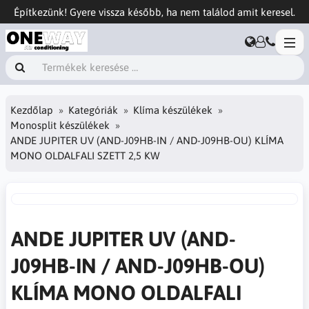
Építkezünk! Gyere vissza később, ha nem találod amit keresel.
Kezdőlap
Kategóriák
Klíma készülékek
Monosplit készülékek
ANDE JUPITER UV (AND-J09HB-IN / AND-J09HB-OU) KLÍMA
MONO OLDALFALI SZETT 2,5 KW
ANDE JUPITER UV (AND-
J09HB-IN / AND-J09HB-OU)
KLÍMA MONO OLDALFALI