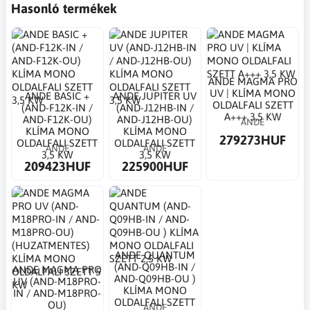
Hasonló termékek
ANDE MAGMA PRO
UV | KLÍMA MONO
ANDE BASIC +
ANDE JUPITER UV
OLDALFALI SZETT
(AND-F12K-IN /
(AND-J12HB-IN /
A+++ 3,5 KW
AND-F12K-OU)
AND-J12HB-OU)
ANDE
KLÍMA MONO
KLÍMA MONO
279273HUF
OLDALFALI SZETT
OLDALFALI SZETT
ANDE
ANDE
3,5 KW
3,5 KW
209423HUF
225900HUF
ANDE QUANTUM
(AND-Q09HB-IN /
ANDE MAGMA PRO
AND-Q09HB-OU )
UV (AND-M18PRO-
KLÍMA MONO
IN / AND-M18PRO-
OLDALFALI SZETT
OU)
ANDE