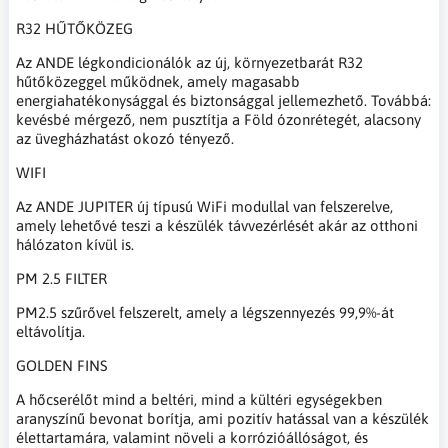
R32 HŰTŐKÖZEG
Az ANDE légkondicionálók az új, környezetbarát R32
hűtőközeggel működnek, amely magasabb
energiahatékonysággal és biztonsággal jellemezhető. Továbbá:
kevésbé mérgező, nem pusztítja a Föld ózonrétegét, alacsony
az üvegházhatást okozó tényező.
WIFI
Az ANDE JUPITER új típusú WiFi modullal van felszerelve,
amely lehetővé teszi a készülék távvezérlését akár az otthoni
hálózaton kívül is.
PM 2.5 FILTER
PM2.5 szűrővel felszerelt, amely a légszennyezés 99,9%-át
eltávolítja.
GOLDEN FINS
A hőcserélőt mind a beltéri, mind a kültéri egységekben
aranyszínű bevonat borítja, ami pozitív hatással van a készülék
élettartamára, valamint növeli a korrózióállóságot, és