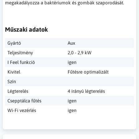
megakadályozza a baktériumok és gombák szaporodását.
Műszaki adatok
Gyártó
Aux
Teljesítmény
2,0 - 2,9 kW
I Feel funkció
igen
Kivitel
Fűtésre optimalizált
Szín
Légterelés
4 irányú légterelés
Csepptálca fűtés
igen
Wi-Fi vezérlés
igen