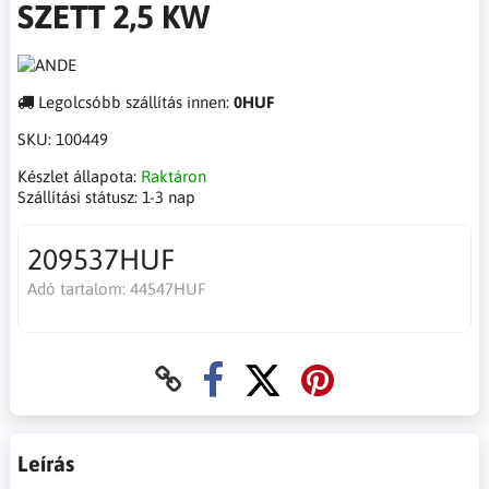
SZETT 2,5 KW
Legolcsóbb szállítás innen:
0HUF
SKU:
100449
Készlet állapota:
Raktáron
Szállítási státusz:
1-3 nap
209537HUF
Adó tartalom:
44547HUF
Leírás