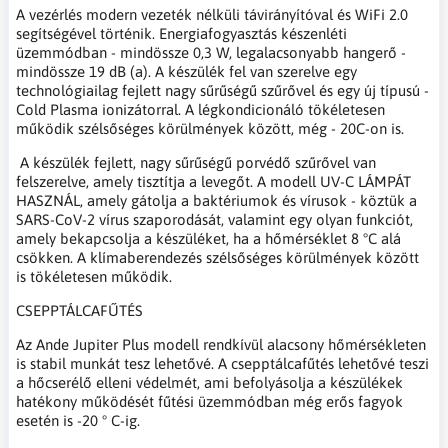
A vezérlés modern vezeték nélküli távirányítóval és WiFi 2.0
segítségével történik. Energiafogyasztás készenléti
üzemmódban - mindössze 0,3 W, legalacsonyabb hangerő -
mindössze 19 dB (a). A készülék fel van szerelve egy
technológiailag fejlett nagy sűrűségű szűrővel és egy új típusú -
Cold Plasma ionizátorral. A légkondicionáló tökéletesen
működik szélsőséges körülmények között, még - 20C-on is.
A készülék fejlett, nagy sűrűségű porvédő szűrővel van
felszerelve, amely tisztítja a levegőt. A modell UV-C LÁMPÁT
HASZNÁL, amely gátolja a baktériumok és vírusok - köztük a
SARS-CoV-2 vírus szaporodását, valamint egy olyan funkciót,
amely bekapcsolja a készüléket, ha a hőmérséklet 8 °C alá
csökken. A klímaberendezés szélsőséges körülmények között
is tökéletesen működik.
CSEPPTÁLCAFŰTÉS
Az Ande Jupiter Plus modell rendkívül alacsony hőmérsékleten
is stabil munkát tesz lehetővé. A csepptálcafűtés lehetővé teszi
a hőcserélő elleni védelmét, ami befolyásolja a készülékek
hatékony működését fűtési üzemmódban még erős fagyok
esetén is -20 ° C-ig.