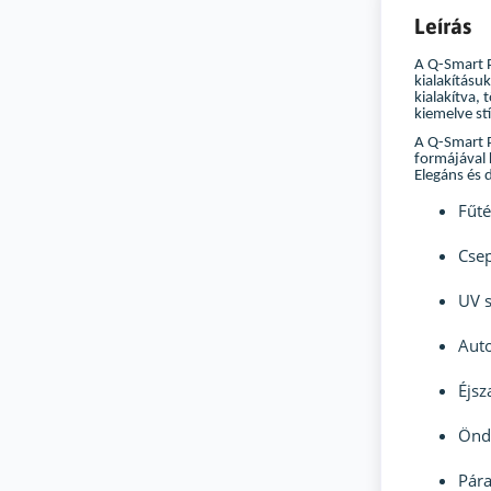
Leírás
A Q-Smart P
kialakításuk
kialakítva,
kiemelve st
A Q-Smart P
formájával 
Elegáns és d
Fűté
Csep
UV s
Auto
Éjs
Önd
Pár