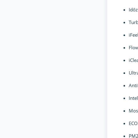
Időz
Tur
iFee
Flow
iCle
Ult
Ant
Inte
Mosh
ECO
PM2.