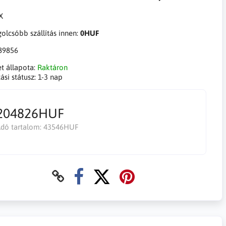
olcsóbb szállítás innen:
0HUF
89856
et állapota:
Raktáron
tási státusz:
1-3 nap
204826HUF
dó tartalom:
43546HUF