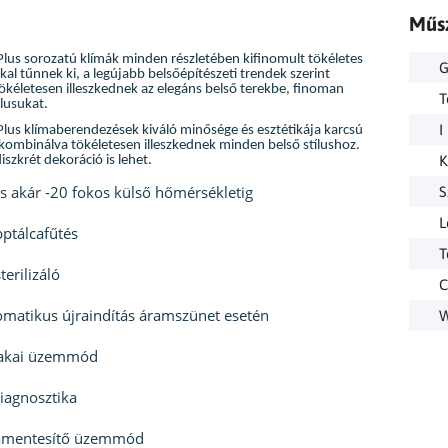
Műs
lus sorozatú klímák minden részletében kifinomult tökéletes
G
kal tűnnek ki, a legújabb belsőépítészeti trendek szerint
 tökéletesen illeszkednek az elegáns belső terekbe, finoman
T
ílusukat.
I
lus klímaberendezések kiváló minősége és esztétikája karcsú
kombinálva tökéletesen illeszkednek minden belső stílushoz.
K
iszkrét dekoráció is lehet.
s akár -20 fokos külső hőmérsékletig
S
L
ptálcafűtés
T
terilizáló
C
matikus újraindítás áramszünet esetén
W
zakai üzemmód
iagnosztika
amentesítő üzemmód