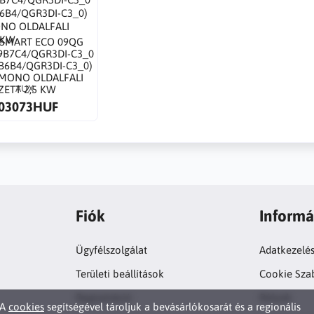
 SMART ECO 09QG
9B7C4/QGR3DI-C3_0
B6B4/QGR3DI-C3_0)
 MONO OLDALFALI
AUX
ZETT 2,5 KW
03073HUF
Fiók
Informá
Ügyfélszolgálat
Adatkezelés
Területi beállítások
Cookie Sza
Regisztráció
Rólunk
A
cookies
segítségével tároljuk a bevásárlókosarát és a regionális