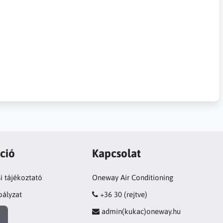
ció
Kapcsolat
i tájékoztató
Oneway Air Conditioning
bályzat
+36 30 (rejtve)
admin(kukac)oneway.hu