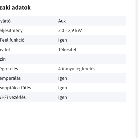
zaki adatok
yártó
Aux
eljesítmény
2,0 - 2,9 kW
 Feel funkció
igen
ivitel
Téliesített
zín
égterelés
4 irányú légterelés
emperálás
igen
sepptálca fűtés
igen
i-Fi vezérlés
igen