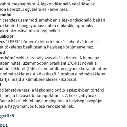
vábbi meghajtókra. A légkondicionáló vezérlése az
on keresztül egyszerű és kényelmes.
emmód
en csendes üzemmód, amelyben a légkondicionáló beltéri
sökkentett hangnyomásszinten működik, optimális
ket biztosítva túlzott zaj nélkül.
unkciót
gens "I FEEL" hőmérséklet-értelmezés lehetővé teszi a
t tökéletes beállítását a helyiség körülményeihez.
mód
us hőmérséklet-szabályozás alvás közben. A klíma az
rában hűtési üzemmódban óránként 1°C-kal növeli a
t hőmérsékletet (fűtés üzemmódban ugyanekkora ütemben
a hőmérsékletet). A következő 5 órában a hőmérsékletet
tartja, majd a klímaberendezés kikapcsol.
d
ód lehetővé teszi a légkondicionáló egész évben történő
t, még a hűvösebb hónapokban is. A hőszivattyúnak
en a készülék fel tudja melegíteni a helyiség levegőjét,
ája a hagyományos fűtési rendszereknek.
égszűrő
ODUL