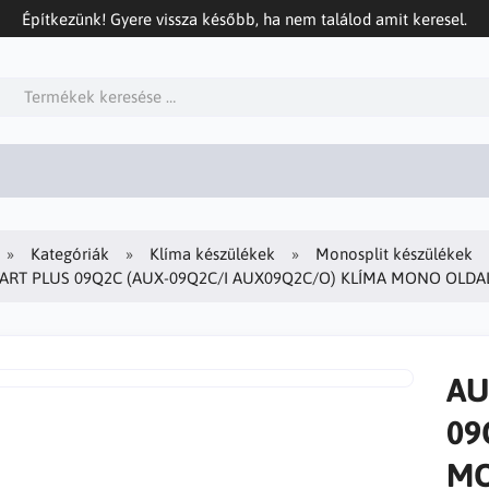
Építkezünk! Gyere vissza később, ha nem találod amit keresel.
Kategóriák
Klíma készülékek
Monosplit készülékek
ART PLUS 09Q2C (AUX-09Q2C/I AUX09Q2C/O) KLÍMA MONO OLDALF
AU
09
MO