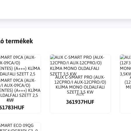
ó termékek
AUX C-SMART PRO (AUX-
SMART 09CA (AUX-
12CPRO/I AUX-12CPRO/O)
(1
/I AUX-09CA/O)
KLÍMA MONO OLDALFALI
MO
NTES) (A+++) KLÍMA
SZETT 3,5 KW
AUX
DALFALI SZETT 2,5
AUX
KW
361937HUF
61783HUF