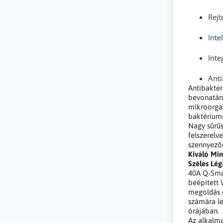
Rejt
Inte
Inte
Anti
Antibakter
bevonatán
mikroorga
baktériumo
Nagy sűrűs
felszerelv
szennyeződ
Kiváló Mi
Széles Lé
40A Q-Smar
beépített 
megoldás 
számára le
órájában.
Az alkalma