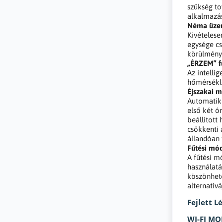
szükség to
alkalmazás
Néma üz
Kivételes
egysége c
körülménye
„ÉRZEM” f
Az intelli
hőmérsékle
Éjszakai 
Automatik
első két ó
beállítot
csökkenti 
állandóan 
Fűtési mó
A fűtési m
használatá
köszönhető
alternatív
Fejlett L
WI-FI M