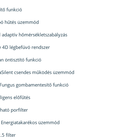
ítő funkció
bó hűtés üzemmód
l adaptív hőmérsékletszabályzás
 4D légbefúvó rendszer
an öntisztító funkció
raSilent csendes működés üzemmód
iFungus gombamentesítő funkció
lligens előfűtés
ató porfilter
 Energiatakarékos üzemmód
5 filter