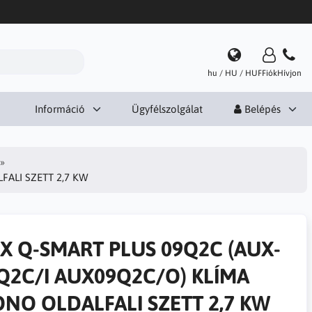
hu / HU / HUF
Fiók
Hívjon
Információ
Ügyfélszolgálat
Belépés
ALI SZETT 2,7 KW
X Q-SMART PLUS 09Q2C (AUX-
Q2C/I AUX09Q2C/O) KLÍMA
NO OLDALFALI SZETT 2,7 KW