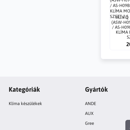
AUX Q
(ASW-H0
/ AS-H09
KLÍMA
S
2
Kategóriák
Gyártók
Klíma készülékek
ANDE
AUX
Gree