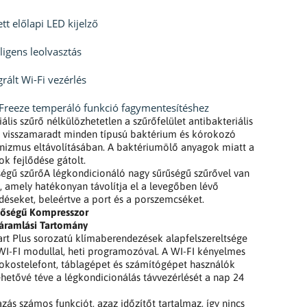
ett előlapi LED kijelző
lligens leolvasztás
grált Wi-Fi vezérlés
Freeze temperáló funkció fagymentesítéshez
iális szűrő nélkülözhetetlen a szűrőfelület antibakteriális
 visszamaradt minden típusú baktérium és kórokozó
nizmus eltávolításában. A baktériumölő anyagok miatt a
k fejlődése gátolt.
égű szűrőA légkondicionáló nagy sűrűségű szűrővel van
e, amely hatékonyan távolítja el a levegőben lévő
éseket, beleértve a port és a porszemcséket.
nőségű Kompresszor
gáramlási Tartomány
t Plus sorozatú klímaberendezések alapfelszereltsége
WI-FI modullal, heti programozóval. A WI-FI kényelmes
okostelefont, táblagépet és számítógépet használók
hetővé téve a légkondicionálás távvezérlését a nap 24
zás számos funkciót, azaz időzítőt tartalmaz, így nincs