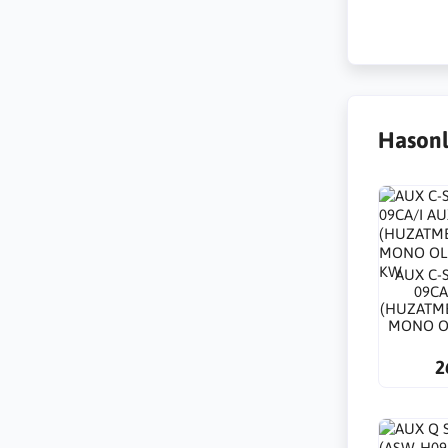
Hasonl
AUX C-
09CA
(HUZATME
MONO OL
2