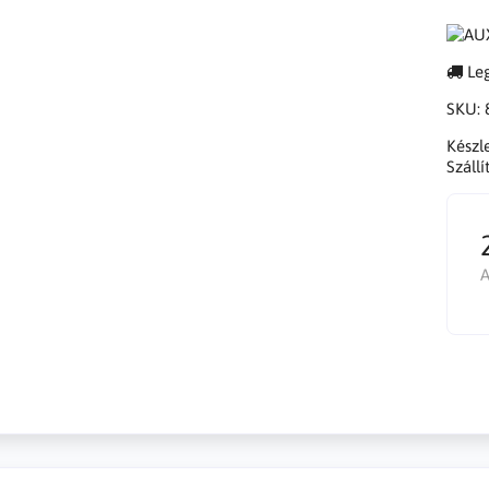
Leg
SKU:
Készl
Szállí
A