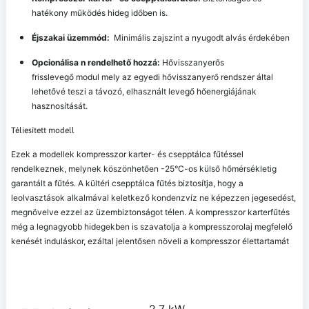
hatékony működés hideg időben is.
Éjszakai üzemmód:
Minimális zajszint a nyugodt alvás érdekében
Opcionálisa n rendelhető hozzá:
Hővisszanyerős
frisslevegő modul mely az egyedi hővisszanyerő rendszer által
lehetővé teszi a távozó, elhasznált levegő hőenergiájának
hasznosítását.
Téliesített modell
Ezek a modellek kompresszor karter- és csepptálca fűtéssel
rendelkeznek, melynek köszönhetően -25°C-os külső hőmérsékletig
garantált a fűtés. A kültéri csepptálca fűtés biztosítja, hogy a
leolvasztások alkalmával keletkező kondenzvíz ne képezzen jegesedést,
megnövelve ezzel az üzembiztonságot télen. A kompresszor karterfűtés
még a legnagyobb hidegekben is szavatolja a kompresszorolaj megfelelő
kenését induláskor, ezáltal jelentősen növeli a kompresszor élettartamát
2,7 kW