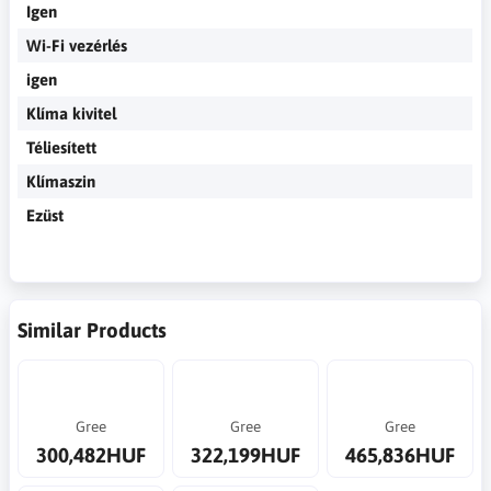
Igen
Wi-Fi vezérlés
igen
Klíma kivitel
Téliesített
Klímaszin
Ezüst
Similar Products
Gree
Gree
Gree
300,482HUF
322,199HUF
465,836HUF