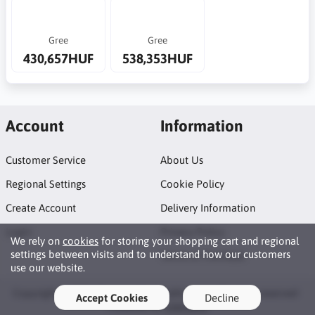
Gree
Gree
430,657HUF
538,353HUF
Account
Information
Customer Service
About Us
Regional Settings
Cookie Policy
Create Account
Delivery Information
Login
Privacy Policy
We rely on
cookies
for storing your shopping cart and regional
settings between visits and to understand how our customers
Terms of Purchase
use our website.
Copyright © 2026 Oneway Air Conditioning. All rights reserved ·
Accept Cookies
Decline
Powered by
LiteCart®