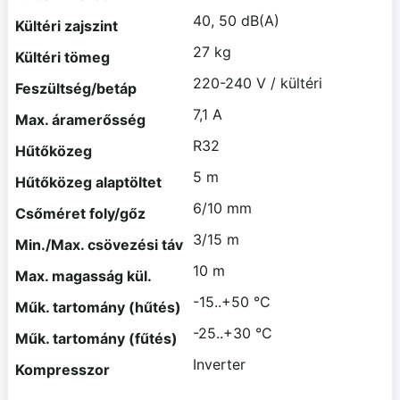
40, 50 dB(A)
Kültéri zajszint
27 kg
Kültéri tömeg
220-240 V / kültéri
Feszültség/betáp
7,1 A
Max. áramerősség
R32
Hűtőközeg
5 m
Hűtőközeg alaptöltet
6/10 mm
Csőméret foly/gőz
3/15 m
Min./Max. csövezési táv
10 m
Max. magasság kül.
-15..+50 °C
Műk. tartomány (hűtés)
-25..+30 °C
Műk. tartomány (fűtés)
Inverter
Kompresszor