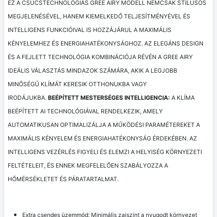
EZ A CSÚCSTECHNOLÓGIÁS GREE AIRY MODELL NEMCSAK STÍLUSOS
MEGJELENÉSÉVEL, HANEM KIEMELKEDŐ TELJESÍTMÉNYÉVEL ÉS
INTELLIGENS FUNKCIÓIVAL IS HOZZÁJÁRUL A MAXIMÁLIS
KÉNYELEMHEZ ÉS ENERGIAHATÉKONYSÁGHOZ. AZ ELEGÁNS DESIGN
ÉS A FEJLETT TECHNOLÓGIA KOMBINÁCIÓJA RÉVÉN A GREE AIRY
IDEÁLIS VÁLASZTÁS MINDAZOK SZÁMÁRA, AKIK A LEGJOBB
MINŐSÉGŰ KLÍMÁT KERESIK OTTHONUKBA VAGY
IRODÁJUKBA.
BEÉPÍTETT MESTERSÉGES INTELLIGENCIA:
A KLÍMA
BEÉPÍTETT AI TECHNOLÓGIÁVAL RENDELKEZIK, AMELY
AUTOMATIKUSAN OPTIMALIZÁLJA A MŰKÖDÉSI PARAMÉTEREKET A
MAXIMÁLIS KÉNYELEM ÉS ENERGIAHATÉKONYSÁG ÉRDEKÉBEN. AZ
INTELLIGENS VEZÉRLÉS FIGYELI ÉS ELEMZI A HELYISÉG KÖRNYEZETI
FELTÉTELEIT, ÉS ENNEK MEGFELELŐEN SZABÁLYOZZA A
HŐMÉRSÉKLETET ÉS PÁRATARTALMAT.
Extra csendes üzemmód: Minimális zajszint a nyugodt környezet