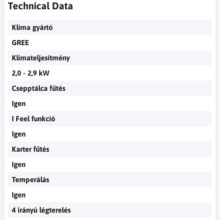
Technical Data
Klíma gyártó
GREE
Klímateljesítmény
2,0 - 2,9 kW
Csepptálca fűtés
Igen
I Feel funkció
Igen
Karter fűtés
Igen
Temperálás
Igen
4 irányú légterelés