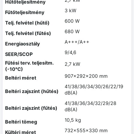
Hűtőteljesítmény
3 kW
Fűtőteljesítmény
600 W
Telj. felvétel (hűtő)
680 W
Telj. felvétel (fűtés)
A+++/A++
Energiaosztály
9/4,6
SEER/SCOP
Fűtési terv. teljesítm.
2,7 kW
(-10°C)
907x292x200 mm
Beltéri méret
41/38/36/34/30/26/22/19
Beltéri zajszint (hűtés)
dB(A)
41/38/36/34/32/29/28
Beltéri zajszint (fűtés)
dB(A)
10,5 kg
Beltéri tömeg
732x555x330 mm
Kültéri méret