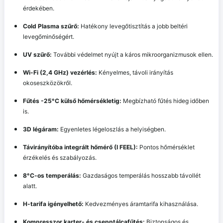
érdekében.
Cold Plasma szűrő:
Hatékony levegőtisztítás a jobb beltéri
levegőminőségért.
UV szűrő:
További védelmet nyújt a káros mikroorganizmusok ellen.
Wi-Fi (2,4 GHz) vezérlés:
Kényelmes, távoli irányítás
okoseszközökről.
Fűtés -25°C külső hőmérsékletig:
Megbízható fűtés hideg időben
is.
3D légáram:
Egyenletes légeloszlás a helyiségben.
Távirányítóba integrált hőmérő (I FEEL):
Pontos hőmérséklet
érzékelés és szabályozás.
8°C-os temperálás:
Gazdaságos temperálás hosszabb távollét
alatt.
H-tarifa igényelhető:
Kedvezményes áramtarifa kihasználása.
Kompresszor karter- és csepptálcafűtés:
Biztonságos és