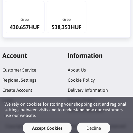
Gree
Gree
430,657HUF
538,353HUF
Account
Information
Customer Service
About Us
Regional Settings
Cookie Policy
Create Account
Delivery Information
Login
Privacy Policy
We rely on
cookies
for storing your shopping cart and regional
settings between visits and to understand how our customers
Terms of Purchase
use our website.
Copyright © 2026 Oneway Air Conditioning. All rights reserved ·
Accept Cookies
Decline
Powered by
LiteCart®