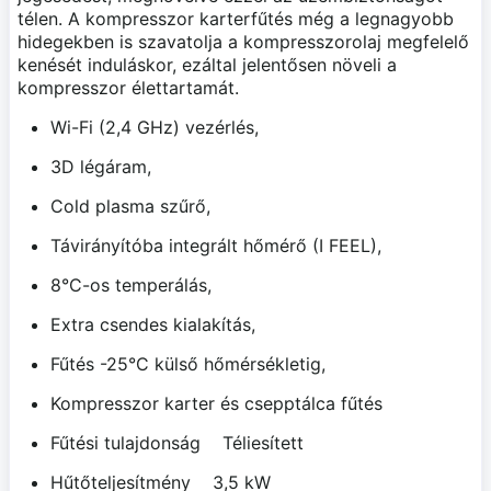
télen. A kompresszor karterfűtés még a legnagyobb
hidegekben is szavatolja a kompresszorolaj megfelelő
kenését induláskor, ezáltal jelentősen növeli a
kompresszor élettartamát.
Wi-Fi (2,4 GHz) vezérlés,
3D légáram,
Cold plasma szűrő,
Távirányítóba integrált hőmérő (I FEEL),
8°C-os temperálás,
Extra csendes kialakítás,
Fűtés -25°C külső hőmérsékletig,
Kompresszor karter és csepptálca fűtés
Fűtési tulajdonság Téliesített
Hűtőteljesítmény 3,5 kW