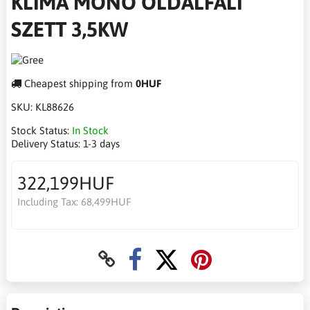
KLÍMA MONO OLDALFALI
SZETT 3,5KW
Cheapest shipping from
0HUF
SKU:
KL88626
Stock Status:
In Stock
Delivery Status:
1-3 days
322,199HUF
Including Tax:
68,499HUF