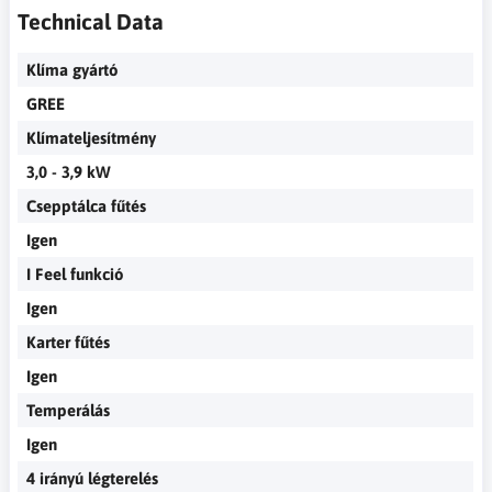
Technical Data
Klíma gyártó
GREE
Klímateljesítmény
3,0 - 3,9 kW
Csepptálca fűtés
Igen
I Feel funkció
Igen
Karter fűtés
Igen
Temperálás
Igen
4 irányú légterelés