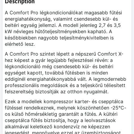
Description
A Comfort Pro légkondicionálókat magasabb fűtési
energiahatékonyság, valamint csendesebb kül- és
beltéri egység jellemzi. A modell jelenleg 2,7 és 3,5
kW névleges hűtőteljesítményekben kapható. A
későbbiekben nagyobb teljesítménykivitelben is
elérhető lesz.
A Comfort Pro szintet lépett a népszerű Comfort X-
hez képest a gyár legújabb fejlesztései révén:
a
légkondicionáló még csendesebb kül- és beltéri
egységet kapott, továbbá fűtésben is minden
eddiginél energiahatékonyabbá vált. A legmodernebb
professzionális megoldások és a teljeskörű téliesített
felszereltség biztosítják az otthon nyugalmát.
Ezek a modellek kompresszor karter- és csepptálca
fűtéssel rendelkeznek, melynek köszönhetően -25°C-
os külső hőmérsékletig garantált a fűtés. A kültéri
csepptálca fűtés biztosítja, hogy a leolvasztások
alkalmával keletkező kondenzvíz ne képezzen
jegesedést, megnövelve ezzel az üzembiztonságot