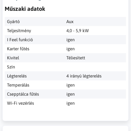
Műszaki adatok
Gyártó
Aux
Teljesítmény
4,0 - 5,9 kW
I Feel funkció
igen
Karter fűtés
igen
Kivitel
Téliesített
Szín
Légterelés
4 irányú légterelés
Temperálás
igen
Csepptálca fűtés
igen
Wi-Fi vezérlés
igen