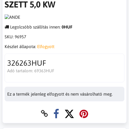
SZETT 5,0 KW
Legolcsóbb szállítás innen:
0HUF
SKU:
96957
Készlet állapota:
Elfogyott
326263HUF
Adó tartalom:
69363HUF
Ez a termék jelenleg elfogyott és nem vásárolható meg.