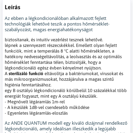
Leírás
Az ebben a légkondicionálóban alkalmazott fejlett
technológiák lehetővé teszik a pontos hőmérséklet-
szabályozást, magas energiahatékonyságot
biztosítanak, és intuitív vezérlést tesznek lehetővé.
lépnek a szennyezett részecskékkel. Emellett olyan fejlett
funkciók, mint a temperálás 8 °C alatti hőmérsékleten, a
hatékony nedvességeltávolítás, a leolvasztás és az optimális
hőmérséklet fenntartása télen, biztosítják, hogy a
légkondicionáló egész évben kényelmet nyújtson.
A
sterilizáló funkció
eltávolítja a baktériumokat, vírusokat és
más mikroorganizmusokat, hozzájárulva a magas szintű
higiénia fenntartásához.
egy B osztályú légkondicionáló körülbelül 10 százalékkal több
energiát fogyaszt, mint egy A osztályú készülék.
- Megnövelt légáramlás 1m-rel
- A készülék 1dB-vel csendesebb működése
- Egyenletes légáramlás-eloszlás
Az ANDE QUANTUM modell egy kiváló dizájnnal rendelkező
légkondicionáló, amely ideálisan illeszkedik a legújabb