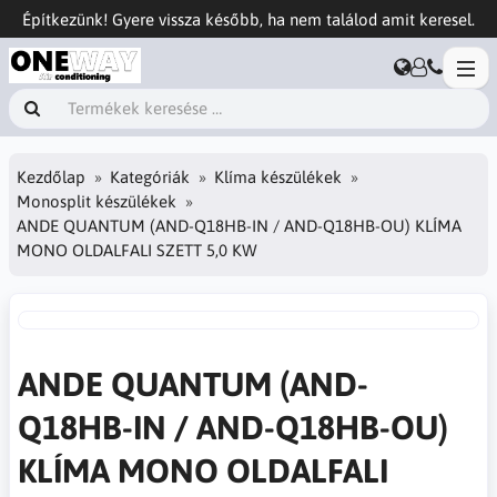
Építkezünk! Gyere vissza később, ha nem találod amit keresel.
Kezdőlap
Kategóriák
Klíma készülékek
Monosplit készülékek
ANDE QUANTUM (AND-Q18HB-IN / AND-Q18HB-OU) KLÍMA
MONO OLDALFALI SZETT 5,0 KW
ANDE QUANTUM (AND-
Q18HB-IN / AND-Q18HB-OU)
KLÍMA MONO OLDALFALI