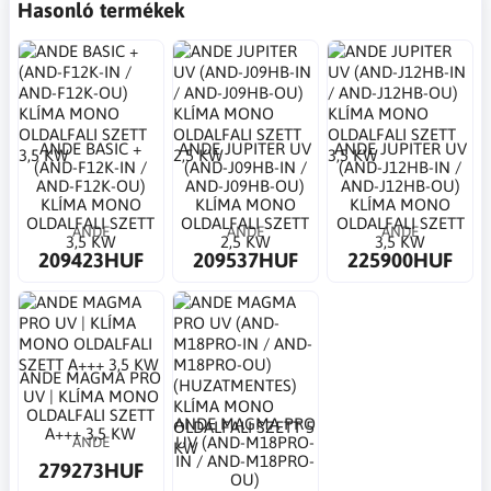
Hasonló termékek
ANDE BASIC +
ANDE JUPITER UV
ANDE JUPITER UV
(AND-F12K-IN /
(AND-J09HB-IN /
(AND-J12HB-IN /
AND-F12K-OU)
AND-J09HB-OU)
AND-J12HB-OU)
KLÍMA MONO
KLÍMA MONO
KLÍMA MONO
OLDALFALI SZETT
OLDALFALI SZETT
OLDALFALI SZETT
ANDE
ANDE
ANDE
3,5 KW
2,5 KW
3,5 KW
209423HUF
209537HUF
225900HUF
ANDE MAGMA PRO
UV | KLÍMA MONO
OLDALFALI SZETT
ANDE MAGMA PRO
A+++ 3,5 KW
ANDE
UV (AND-M18PRO-
IN / AND-M18PRO-
279273HUF
OU)