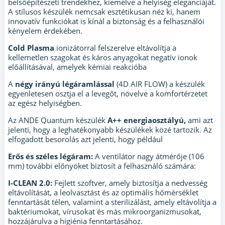
belsőépítészeti trendekhez, kiemelve a helyiség eleganciáját.
A stílusos készülék nemcsak esztétikusan néz ki, hanem
innovatív funkciókat is kínál a biztonság és a felhasználói
kényelem érdekében.
Cold Plasma
ionizátorral felszerelve eltávolítja a
kellemetlen szagokat és káros anyagokat negatív ionok
előállításával, amelyek kémiai reakcióba
A
négy irányú légáramlással
(4D AIR FLOW) a készülék
egyenletesen osztja el a levegőt, növelve a komfortérzetet
az egész helyiségben.
Az ANDE Quantum készülék
A++ energiaosztályú,
ami azt
jelenti, hogy a leghatékonyabb készülékek közé tartozik. Az
elfogadott besorolás azt jelenti, hogy például
Erős és széles légáram:
A ventilátor nagy átmérője (106
mm) további előnyöket biztosít a felhasználó számára:
I-CLEAN 2.0:
Fejlett szoftver, amely biztosítja a nedvesség
eltávolítását, a leolvasztást és az optimális hőmérséklet
fenntartását télen, valamint a sterilizálást, amely eltávolítja a
baktériumokat, vírusokat és más mikroorganizmusokat,
hozzájárulva a higiénia fenntartásához.