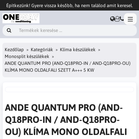
Építkezünk! Gyere vissza később, ha nem találod amit keresel.
Kezdőlap
Kategóriák
Klíma készülékek
Monosplit készülékek
ANDE QUANTUM PRO (AND-Q18PRO-IN / AND-Q18PRO-OU)
KLÍMA MONO OLDALFALI SZETT A+++ 5 KW
ANDE QUANTUM PRO (AND-
Q18PRO-IN / AND-Q18PRO-
OU) KLÍMA MONO OLDALFALI