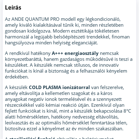
Leírás
Az ANDE QUANTUM PRO modell egy légkondicionáló,
amely kiváló kialakításával tűnik ki, minden részletében
gondosan kidolgozva. Modern esztétikája tökéletesen
harmonizál a legújabb belsőépítészeti trendekkel, finoman
hangsúlyozva minden helyiség eleganciáját.
A rendkívül hatékony
A+++ energiaosztály
nemcsak
környezetbaráttá, hanem gazdaságos működésűvé is teszi a
készüléket. A készülék nemcsak stílusos, de innovatív
funkciókat is kínál a biztonság és a felhasználói kényelem
érdekében.
A készülék
COLD PLASMA ionizátorral
van felszerelve,
amely eltávolítja a kellemetlen szagokat és a káros
anyagokat negatív ionok termelésével és a szennyezett
részecskékkel való kémiai reakció útján. Ezenkívül olyan
fejlett funkciókat is kínál, mint a készülék bekapcsolása 8°C
alatti hőmérsékleten, hatékony nedvesség eltávolítás,
leolvasztás és az optimális hőmérséklet fenntartása télen,
biztosítva ezzel a kényelmet az év minden szakaszában.
A
sterilizálási funkció
eltávolítja a baktériumokat,