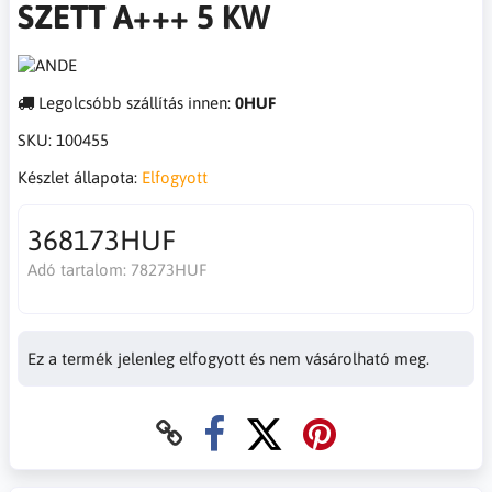
SZETT A+++ 5 KW
Legolcsóbb szállítás innen:
0HUF
SKU:
100455
Készlet állapota:
Elfogyott
368173HUF
Adó tartalom:
78273HUF
Ez a termék jelenleg elfogyott és nem vásárolható meg.