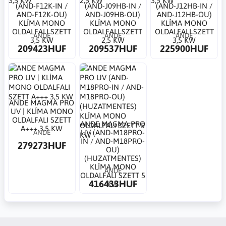
(AND-F12K-IN /
(AND-J09HB-IN /
(AND-J12HB-IN /
AND-F12K-OU)
AND-J09HB-OU)
AND-J12HB-OU)
KLÍMA MONO
KLÍMA MONO
KLÍMA MONO
OLDALFALI SZETT
OLDALFALI SZETT
OLDALFALI SZETT
ANDE
ANDE
ANDE
3,5 KW
2,5 KW
3,5 KW
209423HUF
209537HUF
225900HUF
ANDE MAGMA PRO
UV | KLÍMA MONO
OLDALFALI SZETT
ANDE MAGMA PRO
A+++ 3,5 KW
ANDE
UV (AND-M18PRO-
IN / AND-M18PRO-
279273HUF
OU)
(HUZATMENTES)
KLÍMA MONO
ANDE
OLDALFALI SZETT 5
416433HUF
KW