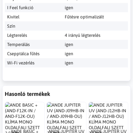
I Feel funkció
igen
Kivitel
Fűtésre optimalizált
Szín
Légterelés
4 irányú légterelés
Temperálás
igen
Csepptálca fűtés
igen
Wi-Fi vezérlés
igen
Hasonló termékek
ANDE BASIC +
ANDE JUPITER UV
ANDE JUPITER UV