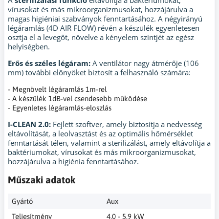
vírusokat és más mikroorganizmusokat, hozzájárulva a
magas higiéniai szabványok fenntartásához. A négyirányú
légáramlás (4D AIR FLOW) révén a készülék egyenletesen
osztja el a levegőt, növelve a kényelem szintjét az egész
helyiségben.
Erős és széles légáram:
A ventilátor nagy átmérője (106
mm) további előnyöket biztosít a felhasználó számára:
- Megnövelt légáramlás 1m-rel
- A készülék 1dB-vel csendesebb működése
- Egyenletes légáramlás-eloszlás
I-CLEAN 2.0:
Fejlett szoftver, amely biztosítja a nedvesség
eltávolítását, a leolvasztást és az optimális hőmérséklet
fenntartását télen, valamint a sterilizálást, amely eltávolítja a
baktériumokat, vírusokat és más mikroorganizmusokat,
hozzájárulva a higiénia fenntartásához.
Műszaki adatok
Gyártó
Aux
Teljesítmény
4,0 - 5,9 kW