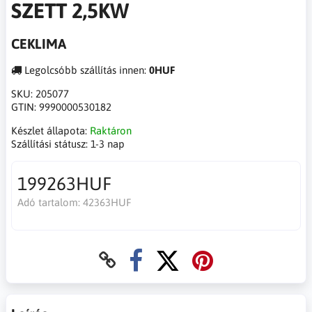
SZETT 2,5KW
CEKLIMA
Legolcsóbb szállítás innen:
0HUF
SKU:
205077
GTIN:
9990000530182
Készlet állapota:
Raktáron
Szállítási státusz:
1-3 nap
199263HUF
Adó tartalom:
42363HUF