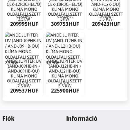
CEK-12R3CHEL/O)
CEK-18R3CHEL/O)
AND-F12K-OU)
KLÍMA MONO
KLÍMA MONO
KLÍMA MONO
OLDALFALI SZETT
OLDALFALI SZETT
OLDALFALI SZETT
CEKLIMA
CEKLIMA
ANDE
3,5KW
5KW
3,5 KW
209995HUF
309753HUF
209423HUF
ANDE JUPITER UV
ANDE JUPITER UV
(AND-J09HB-IN /
(AND-J12HB-IN /
AND-J09HB-OU)
AND-J12HB-OU)
KLÍMA MONO
KLÍMA MONO
OLDALFALI SZETT
OLDALFALI SZETT
ANDE
ANDE
2,5 KW
3,5 KW
209537HUF
225900HUF
Fiók
Információ