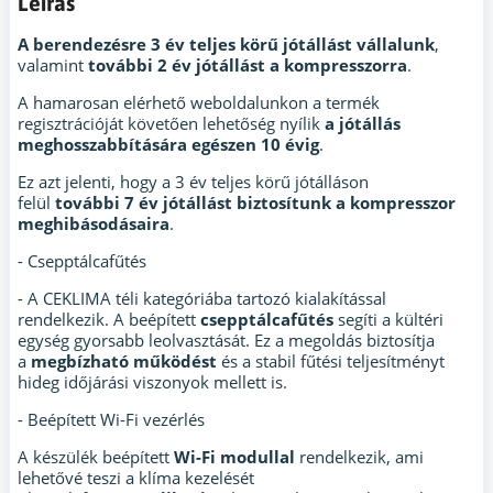
Leírás
A berendezésre 3 év teljes körű jótállást vállalunk
,
valamint
további 2 év jótállást a kompresszorra
.
A hamarosan elérhető weboldalunkon a termék
regisztrációját követően lehetőség nyílik
a jótállás
meghosszabbítására egészen 10 évig
.
Ez azt jelenti, hogy a 3 év teljes körű jótálláson
felül
további 7 év jótállást biztosítunk a kompresszor
meghibásodásaira
.
- Csepptálcafűtés
- A CEKLIMA téli kategóriába tartozó kialakítással
rendelkezik. A beépített
csepptálcafűtés
segíti a kültéri
egység gyorsabb leolvasztását. Ez a megoldás biztosítja
a
megbízható működést
és a stabil fűtési teljesítményt
hideg időjárási viszonyok mellett is.
- Beépített Wi-Fi vezérlés
A készülék beépített
Wi-Fi modullal
rendelkezik, ami
lehetővé teszi a klíma kezelését