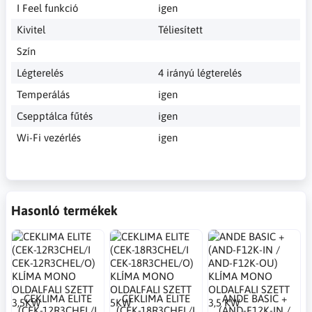
I Feel funkció
igen
Kivitel
Téliesített
Szín
Légterelés
4 irányú légterelés
Temperálás
igen
Csepptálca fűtés
igen
Wi-Fi vezérlés
igen
Hasonló termékek
CEKLIMA ELITE
CEKLIMA ELITE
ANDE BASIC +
(CEK-12R3CHEL/I
(CEK-18R3CHEL/I
(AND-F12K-IN /