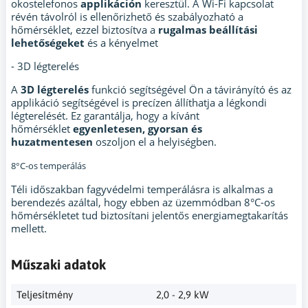
okostelefonos
applikáción
keresztül. A Wi-Fi kapcsolat
révén távolról is ellenőrizhető és szabályozható a
hőmérséklet, ezzel biztosítva a
rugalmas beállítási
lehetőségeket
és a kényelmet
- 3D légterelés
A
3D légterelés
funkció segítségével Ön a távirányító és az
applikáció segítségével is precízen állíthatja a légkondi
légterelését. Ez garantálja, hogy a kívánt
hőmérséklet
egyenletesen, gyorsan és
huzatmentesen
oszoljon el a helyiségben.
8°C-os temperálás
Téli időszakban fagyvédelmi temperálásra is alkalmas a
berendezés azáltal, hogy ebben az üzemmódban 8°C-os
hőmérsékletet tud biztosítani jelentős energiamegtakarítás
mellett.
Műszaki adatok
Teljesítmény
2,0 - 2,9 kW