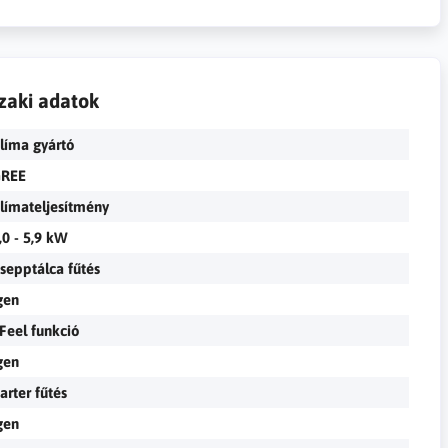
zaki adatok
líma gyártó
REE
límateljesítmény
,0 - 5,9 kW
sepptálca fűtés
gen
 Feel funkció
gen
arter fűtés
gen