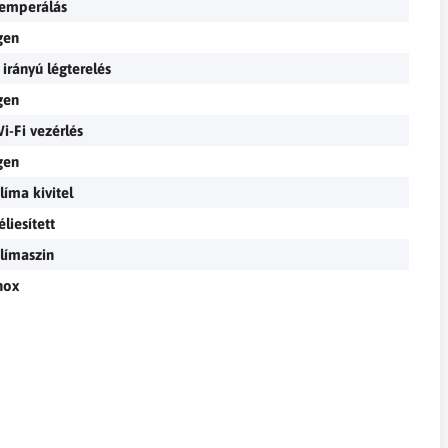
emperálás
gen
 irányú légterelés
gen
i-Fi vezérlés
gen
líma kivitel
éliesített
límaszin
nox