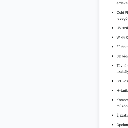
érdeké
Cold Pl
levegő
UV szű
Wi-Fi (
Fűtés 
3D lég
Távirán
szabál
8°C-os
H-tari
Kompre
működé
Éjszak
Opcion