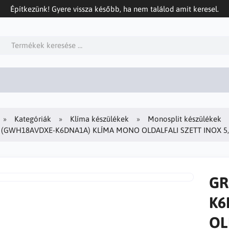
Építkezünk! Gyere vissza később, ha nem találod amit keresel.
Kategóriák
Klíma készülékek
Monosplit készülékek
Y (GWH18AVDXE-K6DNA1A) KLÍMA MONO OLDALFALI SZETT INOX 5
GR
K6
OL