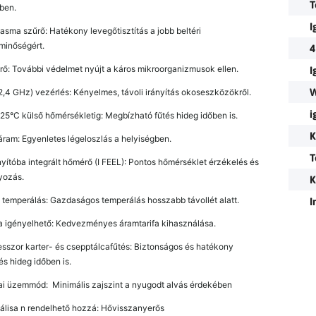
T
ben.
I
asma szűrő: Hatékony levegőtisztítás a jobb beltéri
minőségért.
4
rő: További védelmet nyújt a káros mikroorganizmusok ellen.
I
W
2,4 GHz) vezérlés: Kényelmes, távoli irányítás okoseszközökről.
i
-25°C külső hőmérsékletig: Megbízható fűtés hideg időben is.
K
áram: Egyenletes légeloszlás a helyiségben.
T
yítóba integrált hőmérő (I FEEL): Pontos hőmérséklet érzékelés és
yozás.
K
 temperálás: Gazdaságos temperálás hosszabb távollét alatt.
I
fa igényelhető: Kedvezményes áramtarifa kihasználása.
sszor karter- és csepptálcafűtés: Biztonságos és hatékony
s hideg időben is.
ai üzemmód: Minimális zajszint a nyugodt alvás érdekében
álisa n rendelhető hozzá: Hővisszanyerős