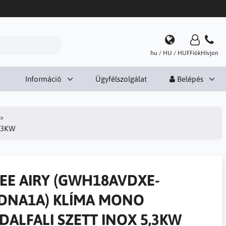
hu / HU / HUF
Fiók
Hívjon
Információ
Ügyfélszolgálat
Belépés
,3KW
EE AIRY (GWH18AVDXE-
DNA1A) KLÍMA MONO
DALFALI SZETT INOX 5,3KW