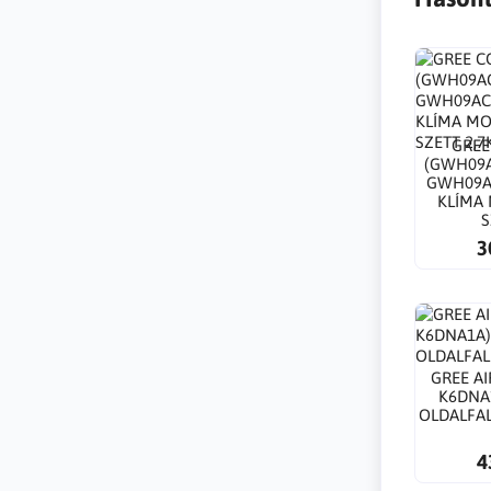
GREE
(GWH09A
GWH09A
KLÍMA
S
3
GREE A
K6DNA
OLDALFAL
4