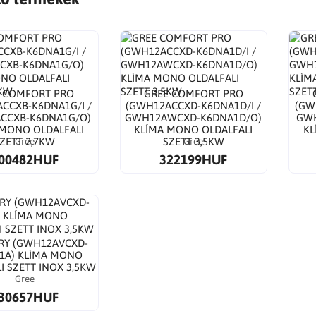
 COMFORT PRO
GREE COMFORT PRO
CCXB-K6DNA1G/I /
(GWH12ACCXD-K6DNA1D/I /
(GW
CCXB-K6DNA1G/O)
GWH12AWCXD-K6DNA1D/O)
GWH
 MONO OLDALFALI
KLÍMA MONO OLDALFALI
KL
Gree
Gree
ZETT 2,7KW
SZETT 3,5KW
00482HUF
322199HUF
IRY (GWH12AVCXD-
1A) KLÍMA MONO
I SZETT INOX 3,5KW
Gree
30657HUF