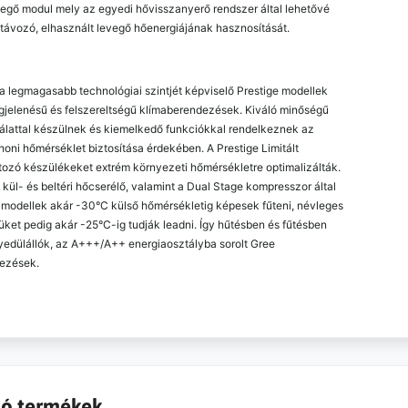
evegő modul mely az egyedi hővisszanyerő rendszer által lehetővé
a távozó, elhasznált levegő hőenergiájának hasznosítását.
 legmagasabb technológiai szintjét képviselő Prestige modellek
jelenésű és felszereltségű klímaberendezések. Kiváló minőségű
lattal készülnek és kiemelkedő funkciókkal rendelkeznek az
thoni hőmérséklet biztosítása érdekében. A Prestige Limitált
tozó készülékeket extrém környezeti hőmérsékletre optimalizálták.
kül- és beltéri hőcserélő, valamint a Dual Stage kompresszor által
amodellek akár -30°C külső hőmérsékletig képesek fűteni, névleges
üket pedig akár -25°C-ig tudják leadni. Így hűtésben és fűtésben
yedülállók, az A+++/A++ energiaosztályba sorolt Gree
ezések.
ó termékek