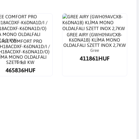
GREE AIRY (GWH09AVCXB-
K6DNA1B) KLÍMA MONO
GREE COMFORT PRO
OLDALFALI SZETT INOX 2,7KW
H18ACDXF-K6DNA1D/I /
Gree
18ACDXF-K6DNA1D/O)
ÍMA MONO OLDALFALI
411861HUF
Gree
SZETT 5,3 KW
465836HUF