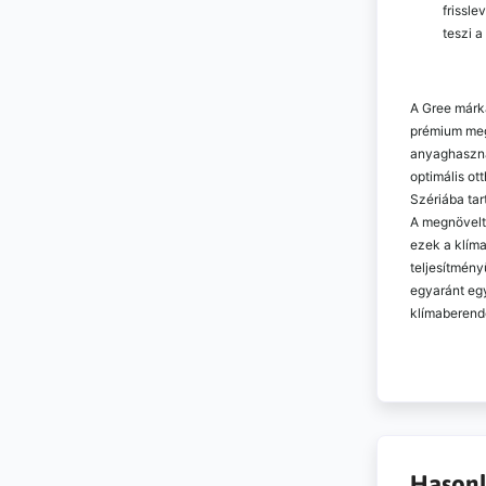
frissl
teszi 
A Gree márka
prémium meg
anyaghaszná
optimális ot
Szériába tar
A megnövelt 
ezek a klím
teljesítmény
egyaránt eg
klímaberend
Hasonl