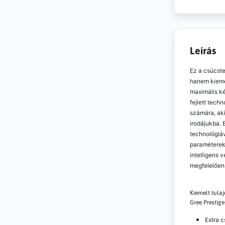
Leírás
Ez a csúcst
hanem kiemel
maximális k
fejlett tech
számára, ak
irodájukba. 
technológiá
paraméterek
intelligens v
megfelelően
Kiemelt tula
Gree Prestig
Extra 