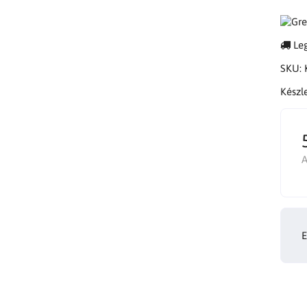
Leg
SKU:
Készl
A
E