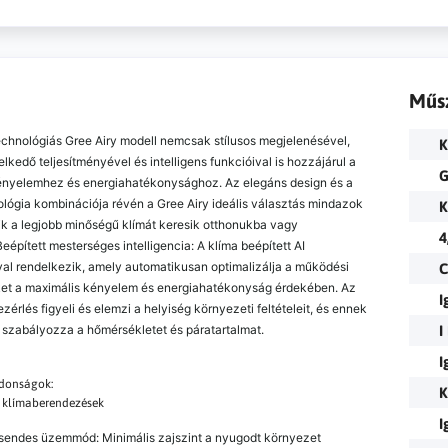
Műs
echnológiás Gree Airy modell nemcsak stílusos megjelenésével,
K
kedő teljesítményével és intelligens funkcióival is hozzájárul a
G
ényelemhez és energiahatékonysághoz. Az elegáns design és a
nológia kombinációja révén a Gree Airy ideális választás mindazok
K
ik a legjobb minőségű klímát keresik otthonukba vagy
4
Beépített mesterséges intelligencia: A klíma beépített AI
val rendelkezik, amely automatikusan optimalizálja a működési
C
et a maximális kényelem és energiahatékonyság érdekében. Az
I
ezérlés figyeli és elemzi a helyiség környezeti feltételeit, és ennek
 szabályozza a hőmérsékletet és páratartalmat.
I
I
jdonságok:
K
e klímaberendezések
I
csendes üzemmód: Minimális zajszint a nyugodt környezet