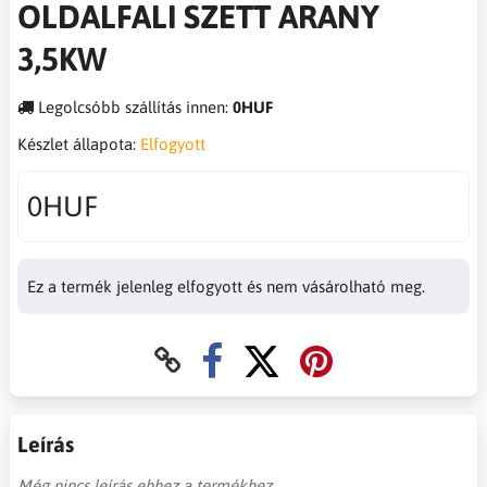
OLDALFALI SZETT ARANY
3,5KW
Legolcsóbb szállítás innen:
0HUF
Készlet állapota:
Elfogyott
0HUF
Ez a termék jelenleg elfogyott és nem vásárolható meg.
Leírás
Még nincs leírás ehhez a termékhez.