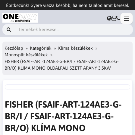
Építkezünk! Gyere vissza később, ha nem találod amit keresel.
Kezdőlap
Kategóriák
Klíma készülékek
Monosplit készülékek
FISHER (FSAIF-ART-124AE3-G-BR/I / FSAIF-ART-124AE3-G-
BR/O) KLÍMA MONO OLDALFALI SZETT ARANY 3,5KW
FISHER (FSAIF-ART-124AE3-G-
BR/I / FSAIF-ART-124AE3-G-
BR/O) KLÍMA MONO