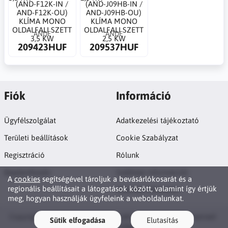
(AND-F12K-IN /
(AND-J09HB-IN /
AND-F12K-OU)
AND-J09HB-OU)
KLÍMA MONO
KLÍMA MONO
OLDALFALI SZETT
OLDALFALI SZETT
ANDE
ANDE
3,5 KW
2,5 KW
209423HUF
209537HUF
Fiók
Információ
Ügyfélszolgálat
Adatkezelési tájékoztató
Területi beállítások
Cookie Szabályzat
Regisztráció
Rólunk
Bejelentkezés
Szállítási információk
A
cookies
segítségével tároljuk a bevásárlókosarát és a
regionális beállításait a látogatások között, valamint így értjük
Vásárlási feltételek
meg, hogyan használják ügyfeleink a weboldalunkat.
Copyright © 2026 Oneway Air Conditioning. All rights reserved ·
Sütik elfogadása
Elutasítás
Powered by
LiteCart®